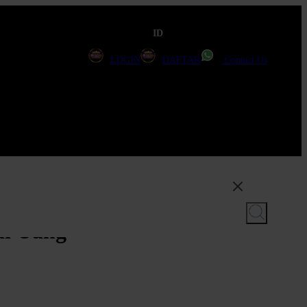
NEKO4D adalah tempat 
Bahasa
ID
LOGIN
DAFTAR
Contact Us
di Uang