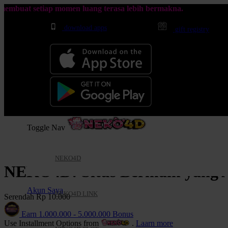
download apps
gift registry
download app from:
Toggle Nav
NEKO4D
NEKO4D: Situs Bermain yang A
Akun Saya
NEKO4D LINK
Serendah
Rp 10.000
Earn
1.000.000
-
5.000.000
Bonus
Use Installment Options from
.
Laarn more